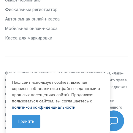
Фискальный регистратор
Автономная онлайн-касса
Мобильная онлайн-касса
Касса для маркировки
© 2015 – 2026. Официальный сайт интернет-магазина АБ Онлайн-
касса в Ейске. Текущий сайт является объектом авторского права,
Наш сайт использует cookies, включая
исключительные права, на использование которого принадлежат
сервисы веб-аналитики (файлы с данными о
компании ООО «Автоматизация Бизнеса». Копирование,
прошлых посещениях сайта). Продолжая
размножение, распространение, перепечатка (целиком или
пользоваться сайтом, вы соглашаетесь с
политикой конфиденциальности
.
частично), или иное использование материала без письменного
разрешения компании не допускается. Любое нарушение прав
автора будет преследоваться на основе российского и
Принять
международного законодательства.