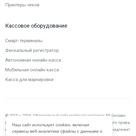
Принтеры чеков
Кассовое оборудование
Смарт-терминалы
Фискальный регистратор
Автономная онлайн-касса
Мобильная онлайн-касса
Касса для маркировки
© 2015 – 2026. Официальный сайт интернет-магазина АБ Онлайн-
касса в Ейске. Текущий сайт является объектом авторского права,
Наш сайт использует cookies, включая
исключительные права, на использование которого принадлежат
сервисы веб-аналитики (файлы с данными о